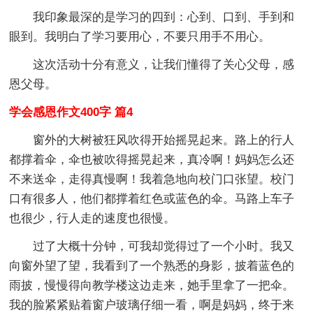
我印象最深的是学习的四到：心到、口到、手到和
眼到。我明白了学习要用心，不要只用手不用心。
这次活动十分有意义，让我们懂得了关心父母，感
恩父母。
学会感恩作文400字 篇4
窗外的大树被狂风吹得开始摇晃起来。路上的行人
都撑着伞，伞也被吹得摇晃起来，真冷啊！妈妈怎么还
不来送伞，走得真慢啊！我着急地向校门口张望。校门
口有很多人，他们都撑着红色或蓝色的伞。马路上车子
也很少，行人走的速度也很慢。
过了大概十分钟，可我却觉得过了一个小时。我又
向窗外望了望，我看到了一个熟悉的身影，披着蓝色的
雨披，慢慢得向教学楼这边走来，她手里拿了一把伞。
我的脸紧紧贴着窗户玻璃仔细一看，啊是妈妈，终于来