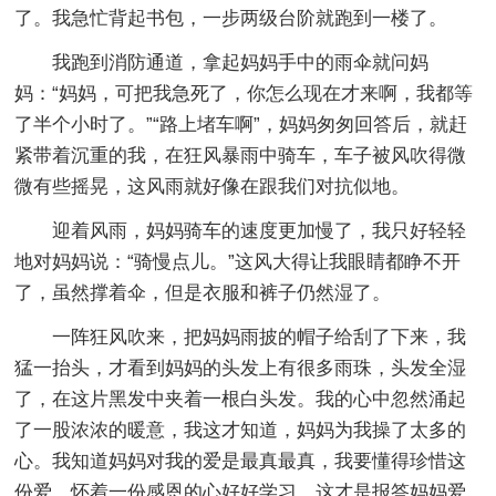
了。我急忙背起书包，一步两级台阶就跑到一楼了。
我跑到消防通道，拿起妈妈手中的雨伞就问妈
妈：“妈妈，可把我急死了，你怎么现在才来啊，我都等
了半个小时了。”“路上堵车啊”，妈妈匆匆回答后，就赶
紧带着沉重的我，在狂风暴雨中骑车，车子被风吹得微
微有些摇晃，这风雨就好像在跟我们对抗似地。
迎着风雨，妈妈骑车的速度更加慢了，我只好轻轻
地对妈妈说：“骑慢点儿。”这风大得让我眼睛都睁不开
了，虽然撑着伞，但是衣服和裤子仍然湿了。
一阵狂风吹来，把妈妈雨披的帽子给刮了下来，我
猛一抬头，才看到妈妈的头发上有很多雨珠，头发全湿
了，在这片黑发中夹着一根白头发。我的心中忽然涌起
了一股浓浓的暖意，我这才知道，妈妈为我操了太多的
心。我知道妈妈对我的爱是最真最真，我要懂得珍惜这
份爱，怀着一份感恩的心好好学习，这才是报答妈妈爱