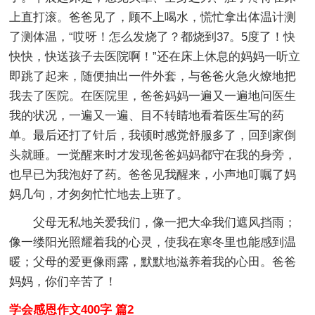
上直打滚。爸爸见了，顾不上喝水，慌忙拿出体温计测
了测体温，“哎呀！怎么发烧了？都烧到37。5度了！快
快快，快送孩子去医院啊！”还在床上休息的妈妈一听立
即跳了起来，随便抽出一件外套，与爸爸火急火燎地把
我去了医院。在医院里，爸爸妈妈一遍又一遍地问医生
我的状况，一遍又一遍、目不转睛地看着医生写的药
单。最后还打了针后，我顿时感觉舒服多了，回到家倒
头就睡。一觉醒来时才发现爸爸妈妈都守在我的身旁，
也早已为我泡好了药。爸爸见我醒来，小声地叮嘱了妈
妈几句，才匆匆忙忙地去上班了。
父母无私地关爱我们，像一把大伞我们遮风挡雨；
像一缕阳光照耀着我的心灵，使我在寒冬里也能感到温
暖；父母的爱更像雨露，默默地滋养着我的心田。爸爸
妈妈，你们辛苦了！
学会感恩作文400字 篇2