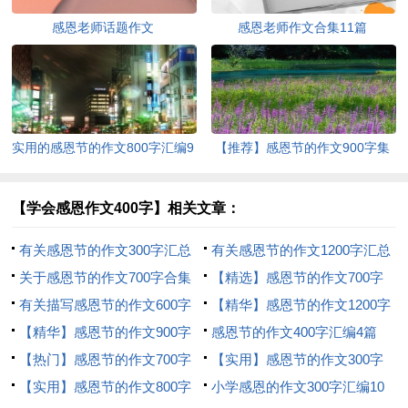
感恩老师话题作文
感恩老师作文合集11篇
实用的感恩节的作文800字汇编9
【推荐】感恩节的作文900字集
篇
锦九篇
【学会感恩作文400字】相关文章：
有关感恩节的作文300字汇总
有关感恩节的作文1200字汇总
八篇
关于感恩节的作文700字合集
9篇
【精选】感恩节的作文700字
八篇
有关描写感恩节的作文600字
汇总十篇
【精华】感恩节的作文1200字
三篇
【精华】感恩节的作文900字
汇总九篇
感恩节的作文400字汇编4篇
汇总8篇
【热门】感恩节的作文700字
【实用】感恩节的作文300字
合集七篇
【实用】感恩节的作文800字
集合十篇
小学感恩的作文300字汇编10