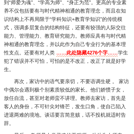
到“师爱为魂”、“学高为师”、“身正为范”。更高的专业素
养不仅包括要有与时代精神相通的教育理念，而且在知
识结构上不再局限于“学科知识+教育学知识”的传统模
式，强调多层复合的结构特征，还要有较强的人际交往
能力、管理能力、教育研究能力。教师应具有与时代精
神相通的教育理念，并以此作为自己专业行为的基本理
性支点。还要有对人类
……此处隐藏4276个字……
学生
犯了错误并不可怕，可怕的是不改正，改正了就是好学
生。
再次，家访中的语气要亲切，不要语调生硬 。 家访
中偶尔会遇到极个别素质较低的家长。他们娇惯子女，
放任自流，甚至对老师蛮不讲理。教师去家访，首先是
客人的身份，不可针尖对锋芒，发生口角，使自己陷入
进退两难的境地。谈话要言简意赅，话不投机就适时告
辞。