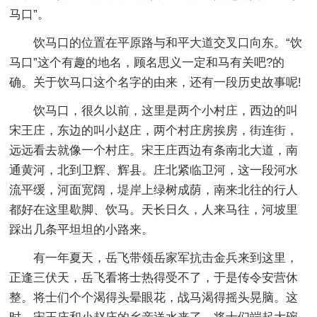
马口”。
饮马口的位置在平原路与和平大道交叉口向东。“饮
马口”这个有趣的地名，顾名思义一定和马有关吧?的
确。关于饮马口这个名字的由来，还有一段历史故事呢!
饮马口，很久以前，这里是两个小村庄，西边的叫
宋王庄，东边的叫小赵庄，两个村庄房挨房，街连街，
远远看去就像一个村庄。宋王庄西边有条南北大道，南
通黄河，北到卫辉、辉县。庄北紧临卫河，这一段河水
流平缓，河面宽阔，堤岸上绿树成荫，南来北往的行人
都好在这里歇脚、饮马。天长日久，人来马往，河坡里
踩出几条平坦坦的小路来。
有一年夏天，岳飞带领岳家军抗击金兵来到这里，
正逢三伏天，岳飞看将士热得受不了，于是传令安营休
整。将士们个个渴得头晕眼花，战马渴得摇头晃脑。这