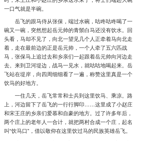
时，宋王庄和小赵庄的乡亲送水来了，将士们端起大碗
一口气就是半碗。
岳飞的跟马侍从张保，端过水碗，咕咚咕咚喝了一
碗又一碗，突然想起岳元帅的青鬃白马还没有饮水。回
头看，马却不见了，向北一望见几个人正牵着马向北走
着，走在最前边的正是岳元帅，一个人牵了五六匹战
马，张保马上追过去和乡亲们一起跟着岳元帅向河边走
去。来到卫河堤边，战马一见水，就咕咕地喝起来。岳
飞站在堤岸，向四周细细看了一遍，称赞这里真是一个
饮马的好地方。
一住几天，岳飞常常和士兵到这里饮马、乘凉。路
上，河边留下了岳飞的一行行脚印……这里成了小赵庄
和宋王庄的乡亲们爱慕和自豪的地方。过了许多年后，
两个庄上的老年人一合计，就把两村合成一个庄，起名
叫“饮马口”，借以敬仰在这里饮过马的民族英雄岳飞。