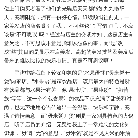
一家音像店，原来它寄托着店老板的美好希望：愿每一
位上门购买者看了他们的光碟后天天都能如九九艳阳
天，充满阳光，拥有一份好心情。继续顺街往前走，一
家美发店的店名吸引了我，“不可丝议”？写错了吧，不应
该是“不可思议”吗？经过与店主的交谈才知，这是店主有
意为之，不可思议本意是指难以想象的事，而“思”改
成“丝”其目的是显示本店美发师高超的美发技艺及美发后
带来的难以比拟的快乐心情。真是不可思议啊！
寻访中给我留下较深印象的是“水果语”和“毋米粥开
煲”两家店。“水果语”是家饮品店，该店最大的特色是所
有饮品都与水果汁有关。像“果汁乐”、“果冰纷”、“奶昔
族”等等，这一个个包含果汁的饮品不仅充满了甜美和时
尚，也无声地用心语传递出一份温暖、快乐和宁静，充
满了诗情画意。而“毋米粥开煲”则是一家别具特色的火锅
店，听了店员的介绍，无疑给我上了一堂难忘的文化知
识课，“毋”即“无”的意思，“毋米粥”就是不见大米的米油