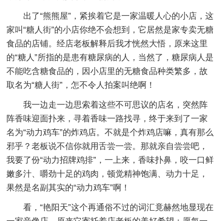
出了“熊熊屋”，紧挨着它是一家温暖人心的小店，这
家叫“糖人街”的小店你绝不会想到，它居然是家专卖无糖
食品的店铺。经店老板解释后我才恍然大悟，原来这里
的“糖人”所指的是患有糖尿病的人，当然了，糖尿病人是
不能吃含糖食品的，因小店里的无糖食品种类繁多，故
取名为“糖人街”，怎不令人拍案叫绝啊！
我一边走一边思索着这些不可思议的店名，突然阵
阵香味迎面扑来，寻着香味一路找寻，终于来到了一家
名为“动力鸡车”的炸鸡店。不就是个炸鸡店嘛，真有那么
邪乎？老板说不信你就用舌尝一尝。那就亲自尝尝吧，
我要了份“动力招牌鸡排”，一上来，香味扑鼻，咬一口鲜
嫩多汁、嚼劲十足的鸡肉，顿觉精神饱满、动力十足，
果然是名副其实的“动力鸡车”啊！
看，“艳阳天”这个再通俗不过的词汇竟赫然地显现在