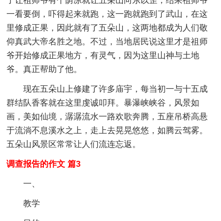
了让祖师爷有个荫凉就让五朵山向东以歪，结果祖师爷
一看要倒，吓得起来就跑，这一跑就跑到了武山，在这
里修成正果，因此就有了五朵山，这两地都成为人们敬
仰真武大帝名胜之地。不过，当地居民说这里才是祖师
爷开始修成正果地方，有灵气，因为这里山神与土地
爷。真正帮助了他。
现在五朵山上修建了许多庙宇，每当初一与十五成
群结队香客就在这里虔诚叩拜。暴瀑峡峡谷，风景如
画，美如仙境，潺潺流水一路欢歌奔腾，五座吊桥高悬
于流淌不息溪水之上，走上去晃晃悠悠，如腾云驾雾。
五朵山风景区常常让人们流连忘返。
调查报告的作文 篇3
一、
教学