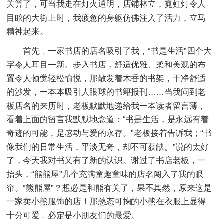
关算了，可当我走在灯火通明，店铺林立，霓虹灯令人
目眩的大街上时，我疲惫的身躯仿佛注入了活力，立马
精神起来。
首先，一家书店的店名吸引了我，“书是生活”四个大
字令人耳目一新。步入书店，舒适优雅、柔和美观的布
置令人顿觉轻松愉悦，那散发着木香的书架，干净舒适
的沙发，一本本吸引人眼球的书籍报刊……当我问到老
板店名的来历时，老板默默地递给我一本读者留言薄，
看着上面的留言我默默地念道：“书是生活，是永远有着
奇迹的可能，是感动与爱的永存。”老板接着告诉我；“书
像我们的日常生活，平淡无奇，却不可获缺。”说的太好
了，今天我对书又有了新的认识。谢过了书店老板，一
抬头，“熊熊屋”几个充满童趣童味的店名闯入了我的眼
帘。“熊熊屋”？想必是和熊有关了，果不其然，原来这是
一家卖小熊服饰的店！那憨态可掬的小熊在衣服上显得
十分可爱，必定是小朋友们的最爱。