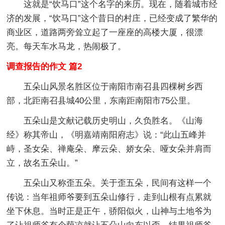
这就是“饮马口”这个名字的来历。现在，随着城市经
济的发展，“饮马口”这个昔日的村庄，已经变成了繁华的
商业区，道路两旁耸立起了一座座的高楼大厦，很漂
亮。每天车水马龙，热闹极了。
调查报告的作文 篇2
五朵山风景名胜区位于南阳市南召县四棵树乡西
部，北距南召县城40公里，东南距南阳市75公里。
五朵山是文献记载历史明山，久负胜名。《山海
经》称其帝山，《明嘉靖南阳府志》说：“此山五峰并
峙，圣女朵、禅庵朵、摩云朵、娇女朵、哑女朵并肩而
立，故名五朵山。”
五朵山又称歪五朵。关于歪五朵，民间有这样一个
传说：当年祖师爷要到五朵山修行，走到山根有点累就
坐下休息。当时正是正午，骄阳似火，山神与土地爷为