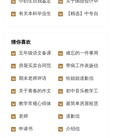
我鉴定4篇
中职生自我鉴定
定四篇
关于函授会计毕
3篇
有关本科毕业生
业生自我鉴定三篇
【精选】中专自
自我鉴定锦集十篇
我鉴定模板汇总4篇
猜你喜欢
五年级语文备课
难忘的一件事周
组工作总结
房屋买卖合同范
记
带病工作表扬信
本(15篇)
期末老师评语
给姐姐道歉信
关于青春的作文
初中音乐教学工
【推荐】
教学常规心得体
作总结15篇
最简单房屋租赁
会
老师
合同
道歉信
申请书
介绍信