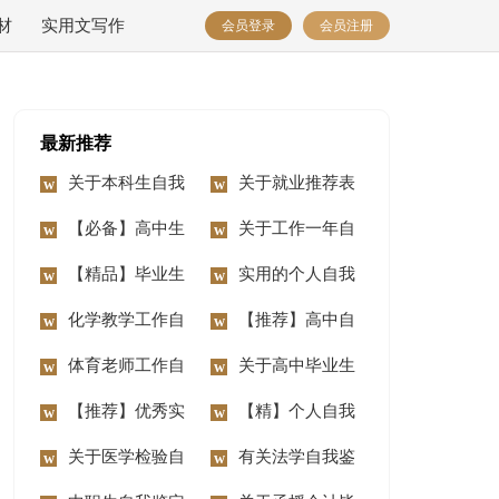
材
实用文写作
会员登录
会员注册
最新推荐
关于本科生自我
关于就业推荐表
鉴定3篇
【必备】高中生
自我鉴定三篇
关于工作一年自
自我鉴定三篇
【精品】毕业生
我鉴定集锦七篇
实用的个人自我
自我鉴定模板集锦七
化学教学工作自
鉴定4篇
【推荐】高中自
篇
我鉴定
体育老师工作自
我鉴定三篇
关于高中毕业生
我鉴定
【推荐】优秀实
的自我鉴定集合五篇
【精】个人自我
习生自我鉴定三篇
关于医学检验自
鉴定11篇
有关法学自我鉴