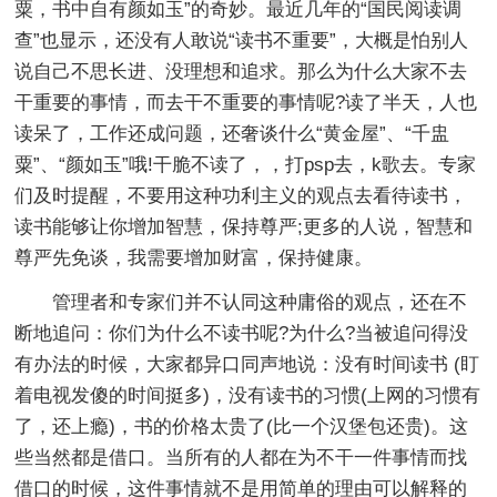
粟，书中自有颜如玉”的奇妙。最近几年的“国民阅读调
查”也显示，还没有人敢说“读书不重要”，大概是怕别人
说自己不思长进、没理想和追求。那么为什么大家不去
干重要的事情，而去干不重要的事情呢?读了半天，人也
读呆了，工作还成问题，还奢谈什么“黄金屋”、“千盅
粟”、“颜如玉”哦!干脆不读了，，打psp去，k歌去。专家
们及时提醒，不要用这种功利主义的观点去看待读书，
读书能够让你增加智慧，保持尊严;更多的人说，智慧和
尊严先免谈，我需要增加财富，保持健康。
管理者和专家们并不认同这种庸俗的观点，还在不
断地追问：你们为什么不读书呢?为什么?当被追问得没
有办法的时候，大家都异口同声地说：没有时间读书 (盯
着电视发傻的时间挺多)，没有读书的习惯(上网的习惯有
了，还上瘾)，书的价格太贵了(比一个汉堡包还贵)。这
些当然都是借口。当所有的人都在为不干一件事情而找
借口的时候，这件事情就不是用简单的理由可以解释的