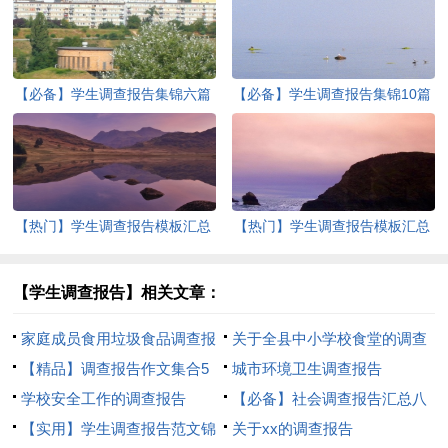
【必备】学生调查报告集锦六篇
【必备】学生调查报告集锦10篇
【热门】学生调查报告模板汇总
【热门】学生调查报告模板汇总
六篇
5篇
【学生调查报告】相关文章：
家庭成员食用垃圾食品调查报
关于全县中小学校食堂的调查
告
【精品】调查报告作文集合5
报告
城市环境卫生调查报告
篇
学校安全工作的调查报告
【必备】社会调查报告汇总八
【实用】学生调查报告范文锦
篇
关于xx的调查报告