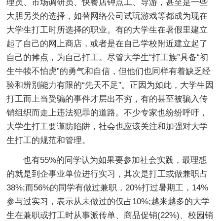
理员、市场调研员、快餐店钟点工、导游，甚至是一些
大胆另类的选择，如替网络公司试玩游戏等都成为现在
大学生打工时所选择的职业。有的大学生在暑假里建立
起了自己的网上商店，或者是在自己学校附近建立起了
自己的摊点，为自己打工。尽管大学生“打工族”具备“初
生牛犊不怕虎”的勇气和自信，但他们也同样有着缺乏经
验和辨别能力有限的“先天不足”。正因为如此，大学生因
打工而上当受骗的事件才层出不穷，有的甚至被骗入传
销组织而走上违法犯罪的道路。不少专家也纷纷呼吁，
大学生打工要谨防陷阱，社会也应该关注和加强对大学
生打工的规范和管理。
也有55%的同学认为如果要参加社会实践，最理想
的就是到企事业单位进行实习，其次是打工或做兼职占
38%;而56%的同学有做过兼职，20%打过暑期工，14%
参与过实习，表示从未做过的仅占10%;越来越多的大学
生在兼职或打工时从事派传单、商品促销(22%)、校园销