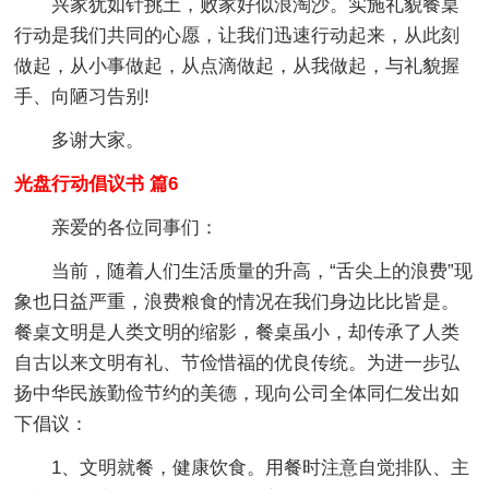
兴家犹如针挑土，败家好似浪淘沙。实施礼貌餐桌
行动是我们共同的心愿，让我们迅速行动起来，从此刻
做起，从小事做起，从点滴做起，从我做起，与礼貌握
手、向陋习告别!
多谢大家。
光盘行动倡议书 篇6
亲爱的各位同事们：
当前，随着人们生活质量的升高，“舌尖上的浪费”现
象也日益严重，浪费粮食的情况在我们身边比比皆是。
餐桌文明是人类文明的缩影，餐桌虽小，却传承了人类
自古以来文明有礼、节俭惜福的优良传统。为进一步弘
扬中华民族勤俭节约的美德，现向公司全体同仁发出如
下倡议：
1、文明就餐，健康饮食。用餐时注意自觉排队、主