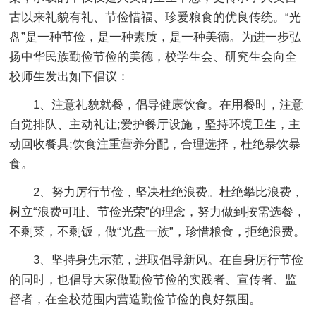
古以来礼貌有礼、节俭惜福、珍爱粮食的优良传统。“光
盘”是一种节俭，是一种素质，是一种美德。为进一步弘
扬中华民族勤俭节俭的美德，校学生会、研究生会向全
校师生发出如下倡议：
1、注意礼貌就餐，倡导健康饮食。在用餐时，注意
自觉排队、主动礼让;爱护餐厅设施，坚持环境卫生，主
动回收餐具;饮食注重营养分配，合理选择，杜绝暴饮暴
食。
2、努力厉行节俭，坚决杜绝浪费。杜绝攀比浪费，
树立“浪费可耻、节俭光荣”的理念，努力做到按需选餐，
不剩菜，不剩饭，做“光盘一族”，珍惜粮食，拒绝浪费。
3、坚持身先示范，进取倡导新风。在自身厉行节俭
的同时，也倡导大家做勤俭节俭的实践者、宣传者、监
督者，在全校范围内营造勤俭节俭的良好氛围。