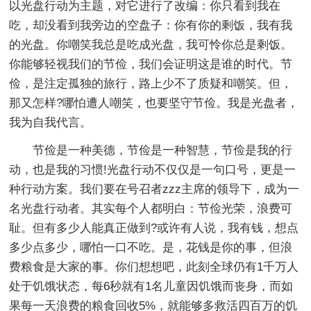
以光盘行动为主题，对它进行了改编：你只看到我在
吃，却没看到我旁边的空盘子：你有你的剩饭，我有我
的光盘。你嘲笑我总是吃成光盘，我可怜你总是剩饭。
你能够轻视我们的节俭，我们会证明这是谁的时代。节
俭，是注定孤独的旅行，路上少不了质疑和嘲笑。但，
那又怎样?哪怕遭人嘲笑，也要坚守节俭。我是光盘者，
我为自我代言。
节俭是一种美德，节俭是一种智慧，节俭是我的行
动，也是我的习惯!光盘行动不仅仅是一句口号，更是一
种行动方案。我们要在号召者zzz主席的领导下，成为一
名光盘行动者。其实每个人都明白：节俭光荣，浪费可
耻。但有多少人能真正做到?或许有人说，我有钱，想点
多少点多少，哪怕一口不吃。是，花钱是你的事，但浪
费粮食是大家的事。你们想想吧，此刻全球仍有1千万人
处于饥饿状态，每6秒就有1名儿童因饥饿而丧身，而如
果每一天浪费的粮食回收5%，就能够多救活四百万的饥