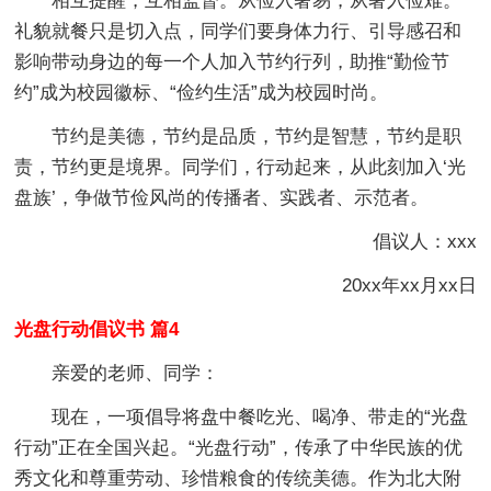
相互提醒，互相监督。从俭入奢易，从奢入俭难。
礼貌就餐只是切入点，同学们要身体力行、引导感召和
影响带动身边的每一个人加入节约行列，助推“勤俭节
约”成为校园徽标、“俭约生活”成为校园时尚。
节约是美德，节约是品质，节约是智慧，节约是职
责，节约更是境界。同学们，行动起来，从此刻加入‘光
盘族’，争做节俭风尚的传播者、实践者、示范者。
倡议人：xxx
20xx年xx月xx日
光盘行动倡议书 篇4
亲爱的老师、同学：
现在，一项倡导将盘中餐吃光、喝净、带走的“光盘
行动”正在全国兴起。“光盘行动”，传承了中华民族的优
秀文化和尊重劳动、珍惜粮食的传统美德。作为北大附