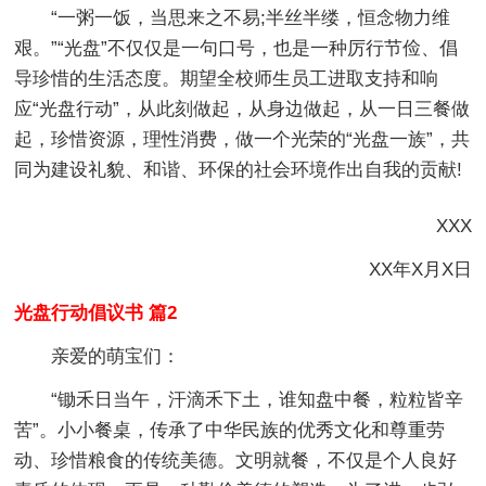
“一粥一饭，当思来之不易;半丝半缕，恒念物力维
艰。”“光盘”不仅仅是一句口号，也是一种厉行节俭、倡
导珍惜的生活态度。期望全校师生员工进取支持和响
应“光盘行动”，从此刻做起，从身边做起，从一日三餐做
起，珍惜资源，理性消费，做一个光荣的“光盘一族”，共
同为建设礼貌、和谐、环保的社会环境作
出自我的贡献!
XXX
XX年X月X日
光盘行动倡议书 篇2
亲爱的萌宝们：
“锄禾日当午，汗滴禾下土，谁知盘中餐，粒粒皆辛
苦”。小小餐桌，传承了中华民族的优秀文化和尊重劳
动、珍惜粮食的传统美德。文明就餐，不仅是个人良好