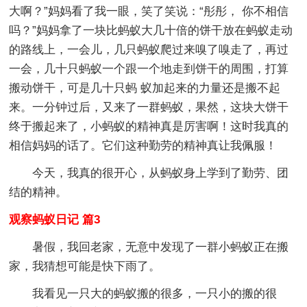
大啊？”妈妈看了我一眼，笑了笑说：“彤彤， 你不相信
吗？”妈妈拿了一块比蚂蚁大几十倍的饼干放在蚂蚁走动
的路线上，一会儿，几只蚂蚁爬过来嗅了嗅走了，再过
一会，几十只蚂蚁一个跟一个地走到饼干的周围，打算
搬动饼干，可是几十只蚂 蚁加起来的力量还是搬不起
来。一分钟过后，又来了一群蚂蚁，果然，这块大饼干
终于搬起来了，小蚂蚁的精神真是厉害啊！这时我真的
相信妈妈的话了。它们这种勤劳的精神真让我佩服！
今天，我真的很开心，从蚂蚁身上学到了勤劳、团
结的精神。
观察蚂蚁日记 篇3
暑假，我回老家，无意中发现了一群小蚂蚁正在搬
家，我猜想可能是快下雨了。
我看见一只大的蚂蚁搬的很多，一只小的搬的很