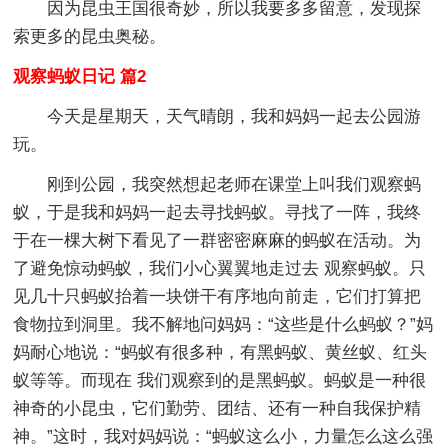
因为昆虫王国很奇妙，所以我要多多留意，发现探
索更多的昆虫奥秘。
观察蚂蚁日记 篇2
今天是星期天，天气晴朗，我和妈妈一起去公园游
玩。
刚到公园，我突然想起老师在课堂上叫我们观察蚂
蚁，于是我和妈妈一起去寻找蚂蚁。寻找了一阵，我终
于在一棵大树下看见了一群密密麻麻的蚂蚁在活动。为
了避免惊动蚂蚁，我们小心翼翼地走过去 观察蚂蚁。只
见几十只蚂蚁抬着一块饼干有序地向前走，它们打算把
食物拉到洞里。我不解地问妈妈：“这些是什么蚂蚁？”妈
妈耐心地说：“蚂蚁有很多种，有黑蚂蚁、黄丝蚁、红头
蚁等等。而现在 我们观察到的是黑蚂蚁。蚂蚁是一种很
神奇的小昆虫，它们勤劳、团结、还有一种自我保护精
神。”这时，我对妈妈说：“蚂蚁这么小，力量怎么这么强