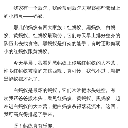
我家有一个后院，我经常到后院去观察那些鹭绿上
的小精灵——蚂蚁。
那儿的蚂蚁有四大家族：红蚂蚁、黑蚂蚁、白蚂
蚁、黄蚂蚁。红蚂蚁最勤劳，它们每天早上排好整齐的
队伍出去找食物。黑蚂蚁是打架的能手，有时还欺侮弱
小的红蚂蚁跟黄蚂蚁。
今天早晨，我看见黑蚂蚁正侵略红蚂蚁的大本营，
许多红蚂蚁被咬的东逃西散，真可怜。我气不过，就把
黑蚂蚁都才死了。
白蚂蚁是最坏的蚂蚁，它们常常把木头蛀空。有一
次我帮爸爸搬木头，看见红蚂蚁、黄蚂蚁、黑蚂蚁一起
冲进白蚂蚁的大本营，把白蚂蚁杀得落花流水。这回，
我可高兴得排起了手来。
呀！蚂蚁真有乐趣。