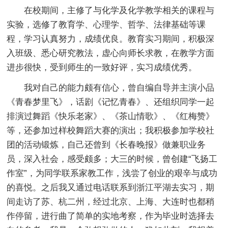
在校期间，主修了与化学及化学教学相关的课程与
实验，选修了教育学、心理学、哲学、法律基础等课
程，学习认真努力，成绩优良。教育实习期间，积极深
入班级、悉心研究教法，虚心向师长求教，在教学方面
进步很快，受到师生的一致好评，实习成绩优秀。
我对自己的能力颇有信心，曾自编自导并主演小品
《青春梦里飞》，话剧《记忆青春》、还组织同学一起
排演过舞蹈《快乐老家》、《茶山情歌》、《红梅赞》
等，还参加过样校舞蹈大赛的演出；我积极参加学校社
团的活动锻炼，自己还曾到《长春晚报》做兼职业务
员，深入社会，感受颇多；大三的时候，曾创建“飞扬工
作室”，为同学联系家教工作，浅尝了创业的艰辛与成功
的喜悦。之后我又通过电话联系到浙江平湖去实习，期
间走访了苏、杭二州，经过北京、上海、大连时也都稍
作停留，进行曲了简单的实地考察，作为毕业时选择去