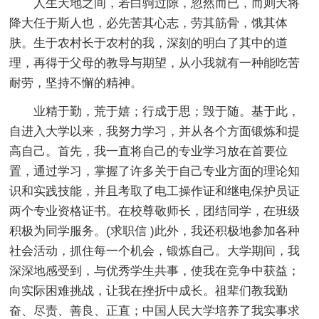
人生天地之间，若白驹过隙，忽然而已，而则天将
降大任于斯人也，必先苦其心志，劳其筋骨，饿其体
肤。生于农村长于农村的我，深刻的明白了其中的道
理，再得于父母的教导与期望，从小我就有一种能吃苦
耐劳，坚持不懈的精神。
业精于勤，荒于嬉；行成于思；毁于随。基于此，
自进入大学以来，我努力学习，并从各个方面锻炼和提
高自己。首先，我一直将自己的专业学习放在首要位
置，通过学习，掌握了许多关于自己专业方面的理论知
识和实践技能，并且考取了电工操作证和继电保护员证
两个专业资格证书。在校尊敬师长，团结同学，在班级
积极为同学服务。(求职信 )此外，我还积极地参加各种
社会活动，抓住每一个机会，锻炼自己。大学期间，我
深深地感受到，与优秀学生共事，使我在竞争中获益；
向实际困难挑战，让我在挫折中成长。祖辈们教我勤
奋、尽责、善良、正直；中国人民大学培养了我实事求