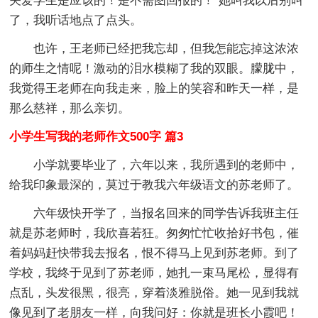
关爱学生是应该的！是不需图回报的！”她叫我以后别叫
了，我听话地点了点头。
也许，王老师已经把我忘却，但我怎能忘掉这浓浓
的师生之情呢！激动的泪水模糊了我的双眼。朦胧中，
我觉得王老师在向我走来，脸上的笑容和昨天一样，是
那么慈祥，那么亲切。
小学生写我的老师作文500字 篇3
小学就要毕业了，六年以来，我所遇到的老师中，
给我印象最深的，莫过于教我六年级语文的苏老师了。
六年级快开学了，当报名回来的同学告诉我班主任
就是苏老师时，我欣喜若狂。匆匆忙忙收拾好书包，催
着妈妈赶快带我去报名，恨不得马上见到苏老师。到了
学校，我终于见到了苏老师，她扎一束马尾松，显得有
点乱，头发很黑，很亮，穿着淡雅脱俗。她一见到我就
像见到了老朋友一样，向我问好：你就是班长小霞吧！