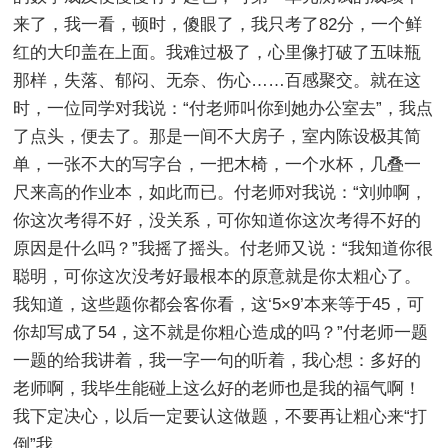
来了，我一看，顿时，傻眼了，我只考了82分，一个鲜
红的大印盖在上面。我难过极了，心里像打破了五味瓶
那样，失落、郁闷、无奈、伤心……百感聚交。就在这
时，一位同学对我说：“付老师叫你到她办公室去”，我点
了点头，便去了。那是一间不大房子，室内陈设极其简
单，一张不大的写字台，一把木椅，一个水杯，几叠一
尺来高的作业本，如此而已。付老师对我说：“刘帅啊，
你这次考得不好，没关系，可你知道你这次考得不好的
原因是什么吗？”我摇了摇头。付老师又说：“我知道你很
聪明，可你这次没考好最根本的原意就是你太粗心了。
我知道，这些题你都会客你看，这‘5×9’本来等于45，可
你却写成了54，这不就是你粗心造成的吗？”付老师一题
一题的给我讲着，我一字一句的听着，我心想：多好的
老师啊，我毕生能碰上这么好的老师也是我的福气啊！
我下定决心，以后一定要认这做题，不要再让粗心来“打
倒”我。