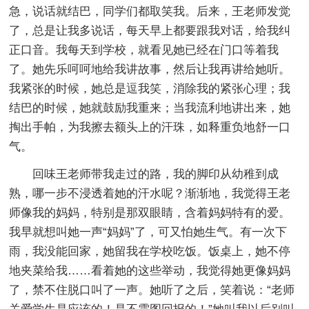
急，说话就结巴，同学们都取笑我。后来，王老师发觉
了，总是让我多说话，每天早上都要跟我对话，给我纠
正口音。我每天到学校，就看见她已经在门口等着我
了。她先乐呵呵地给我讲故事，然后让我再讲给她听。
我紧张的时候，她总是逗我笑，消除我的紧张心理；我
结巴的时候，她就鼓励我重来；当我流利地讲出来，她
掏出手帕，为我擦去额头上的汗珠，如释重负地舒一口
气。
回味王老师带我走过的路，我的脚印从幼稚到成
熟，哪一步不浸透着她的汗水呢？渐渐地，我觉得王老
师像我的妈妈，特别是那双眼睛，含着妈妈特有的爱。
我早就想叫她一声“妈妈”了，可又怕她生气。有一次下
雨，我没能回家，她留我在学校吃饭。饭桌上，她不停
地夹菜给我……看着她的这些举动，我觉得她更像妈妈
了，禁不住脱口叫了一声。她听了之后，笑着说：“老师