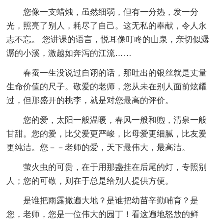
您像一支蜡烛，虽然细弱，但有一分热，发一分
光，照亮了别人，耗尽了自己。这无私的奉献，令人永
志不忘。 您讲课的语言，悦耳像叮咚的山泉，亲切似潺
潺的小溪，激越如奔泻的江流……
春蚕一生没说过自诩的话，那吐出的银丝就是丈量
生命价值的尺子。敬爱的老师，您从未在别人面前炫耀
过，但那盛开的桃李，就是对您最高的评价。
您的爱，太阳一般温暖，春风一般和煦，清泉一般
甘甜。您的爱，比父爱更严峻，比母爱更细腻，比友爱
更纯洁。您－－老师的爱，天下最伟大，最高洁。
萤火虫的可贵，在于用那盏挂在后尾的灯，专照别
人；您的可敬，则在于总是给别人提供方便。
是谁把雨露撒遍大地？是谁把幼苗辛勤哺育？是
您，老师，您是一位伟大的园丁！看这遍地怒放的鲜