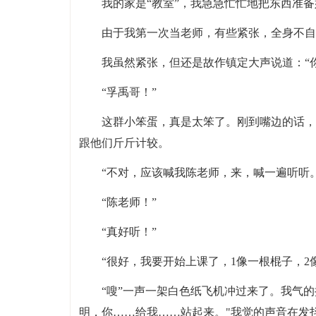
我的家是“教室”，我急急忙忙地把东西准备
由于我第一次当老师，有些紧张，全身不自
我虽然紧张，但还是故作镇定大声说道：“
“孚禹哥！”
这群小笨蛋，真是太笨了。刚到嘴边的话，
跟他们斤斤计较。
“不对，应该喊我陈老师，来，喊一遍听听。
“陈老师！”
“真好听！”
“很好，我要开始上课了，1像一根棍子，2
“嗖”一声一架白色纸飞机冲过来了。我气的
明，你……给我……站起来。"我觉的声音在发