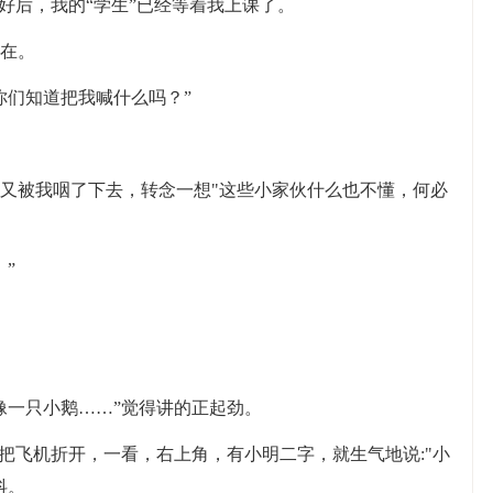
好后，我的“学生”已经等着我上课了。
在。
你们知道把我喊什么吗？”
又被我咽了下去，转念一想"这些小家伙什么也不懂，何必
”
像一只小鹅……”觉得讲的正起劲。
把飞机折开，一看，右上角，有小明二字，就生气地说:"小
抖。