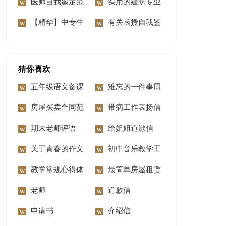
我鉴定合集7篇
医师自我鉴定范
定
实用的建筑专业
文集合10篇
【精华】中专生
自我鉴定3篇
有关函授自我鉴
自我鉴定10篇
定集合6篇
猜你喜欢
五年级语文备课
难忘的一件事周
组工作总结
房屋买卖合同范
记
带病工作表扬信
本(15篇)
期末老师评语
给姐姐道歉信
关于青春的作文
初中音乐教学工
【推荐】
教学常规心得体
作总结15篇
最简单房屋租赁
会
老师
合同
道歉信
申请书
介绍信