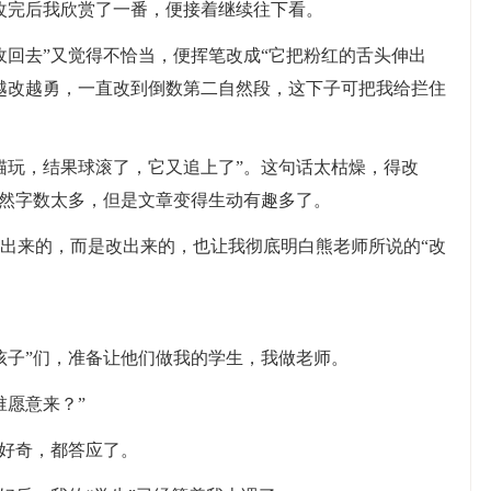
改完后我欣赏了一番，便接着继续往下看。
收回去”又觉得不恰当，便挥笔改成“它把粉红的舌头伸出
越改越勇，一直改到倒数第二自然段，这下子可把我给拦住
猫玩，结果球滚了，它又追上了”。这句话太枯燥，得改
虽然字数太多，但是文章变得生动有趣多了。
出来的，而是改出来的，也让我彻底明白熊老师所说的“改
孩子”们，准备让他们做我的学生，我做老师。
谁愿意来？”
于好奇，都答应了。