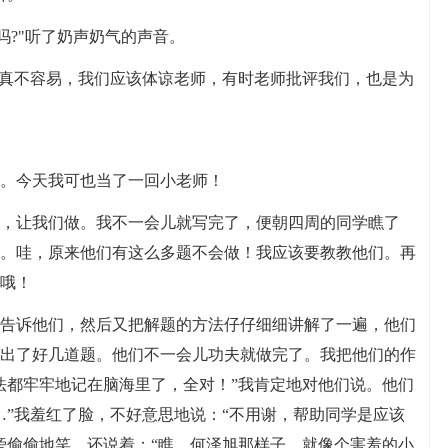
吗?"听了奶声奶气的声音。
可真不容易，我们应该体谅老师，有时老师批评我们，也是为
。今天我可也当了一回小老师！
，让我们做。我不一会儿就写完了，便朝四周的同学瞧了
。哇，原来他们有这么多题不会做！我应该要教教他们。再
哦！
告诉他们，然后又把解题的方法仔仔细细讲解了一遍，他们
出了好几道题。他们不一会儿功夫就做完了。我把他们的作
法都牢牢地记在脑海里了，全对！”我肯定地对他们说。他们
…”我羞红了脸，不好意思地说：“不用谢，帮助同学是应该
旁偷偷地笑，还说着：“瞧，何泽旭那样子，就像个害羞的小