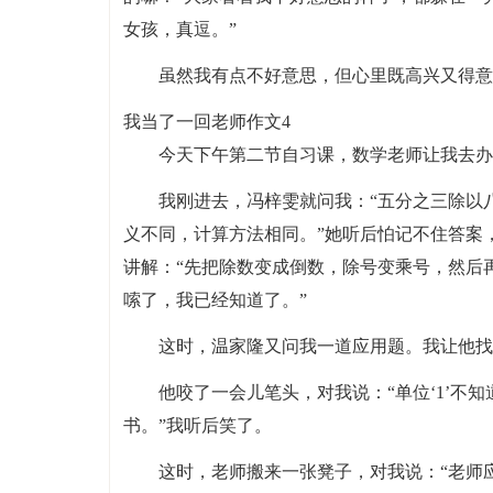
女孩，真逗。”
虽然我有点不好意思，但心里既高兴又得意
我当了一回老师作文4
今天下午第二节自习课，数学老师让我去办
我刚进去，冯梓雯就问我：“五分之三除以
义不同，计算方法相同。”她听后怕记不住答案
讲解：“先把除数变成倒数，除号变乘号，然后再用
嗦了，我已经知道了。”
这时，温家隆又问我一道应用题。我让他找到
他咬了一会儿笔头，对我说：“单位‘1’不
书。”我听后笑了。
这时，老师搬来一张凳子，对我说：“老师