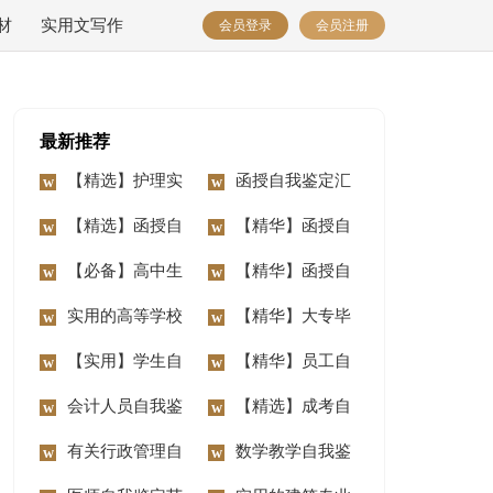
材
实用文写作
会员登录
会员注册
最新推荐
【精选】护理实
函授自我鉴定汇
习生自我鉴定4篇
【精选】函授自
总八篇
【精华】函授自
我鉴定范文汇总5篇
【必备】高中生
我鉴定汇总9篇
【精华】函授自
自我鉴定锦集七篇
实用的高等学校
我鉴定汇总5篇
【精华】大专毕
毕业生登记表自我鉴
【实用】学生自
业生的自我鉴定三篇
【精华】员工自
定汇编6篇
我鉴定汇总7篇
会计人员自我鉴
我鉴定模板8篇
【精选】成考自
定
有关行政管理自
我鉴定4篇
数学教学自我鉴