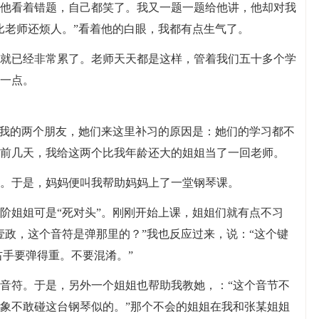
他看着错题，自己都笑了。我又一题一题给他讲，他却对我
比老师还烦人。”看着他的白眼，我都有点生气了。
就已经非常累了。老师天天都是这样，管着我们五十多个学
一点。
—我的两个朋友，她们来这里补习的原因是：她们的学习都不
前几天，我给这两个比我年龄还大的姐姐当了一回老师。
。于是，妈妈便叫我帮助妈妈上了一堂钢琴课。
阶姐姐可是“死对头”。刚刚开始上课，姐姐们就有点不习
壹政，这个音符是弹那里的？”我也反应过来，说：“这个键
右手要弹得重。不要混淆。”
音符。于是，另外一个姐姐也帮助我教她，：“这个音节不
象不敢碰这台钢琴似的。”那个不会的姐姐在我和张某姐姐